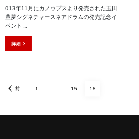
013年11月にカノウプスより発売された玉田
豊夢シグネチャースネアドラムの発売記念イ
ベント …
詳細
投
固
固
固
1
…
15
16
前
稿
定
定
定
の
ペ
ペ
ペ
ペ
ー
ー
ー
ー