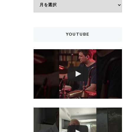
ア
ー
カ
イ
ブ
YOUTUBE