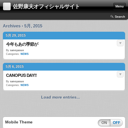
佐野康夫オフィシャルサイト
Menu
Search
Archives › 5月, 2015
5月 29, 2015
今年もあの季節が
By
sanoyasuo
Categories:
NEWS
5月 6, 2015
CANOPUS DAY!!
By
sanoyasuo
Categories:
NEWS
Load more entries...
Mobile Theme
ON
OFF